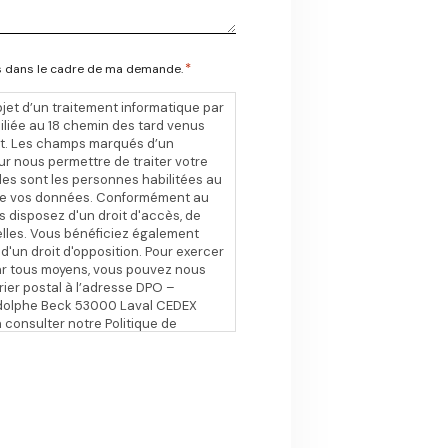
*
es dans le cadre de ma demande.
bjet d’un traitement informatique par
liée au 18 chemin des tard venus
ent. Les champs marqués d’un
ur nous permettre de traiter votre
s sont les personnes habilitées au
de vos données. Conformément au
 disposez d'un droit d'accès, de
elles. Vous bénéficiez également
t d'un droit d'opposition. Pour exercer
 par tous moyens, vous pouvez nous
ier postal à l’adresse DPO –
 Adolphe Beck 53000 Laval CEDEX
à consulter notre Politique de