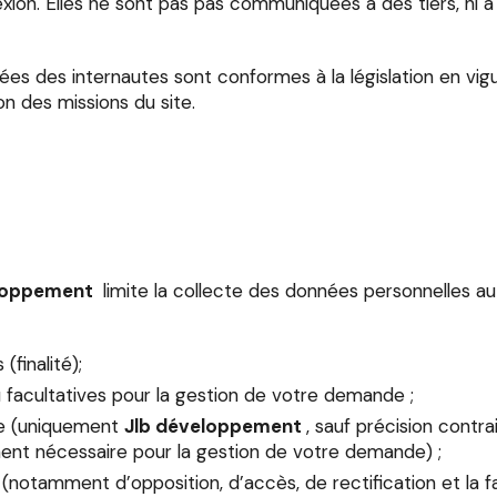
exion. Elles ne sont pas pas communiquées à des tiers, ni à
ées des internautes sont conformes à la législation en vig
on des missions du site.
eloppement
limite la collecte des données personnelles au 
(finalité);
u facultatives pour la gestion de votre demande ;
ce (uniquement
Jlb développement
, sauf précision contra
ement nécessaire pour la gestion de votre demande) ;
 (notamment d’opposition, d’accès, de rectification et la