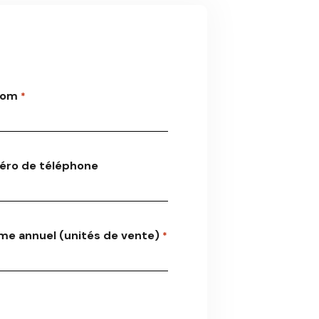
nom
*
ro de téléphone
me annuel (unités de vente)
*