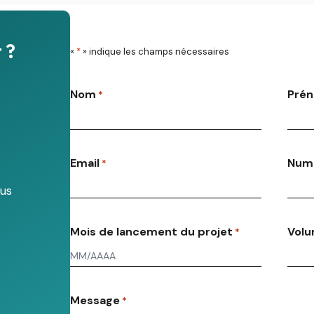
 ?
«
*
» indique les champs nécessaires
Nom
Pré
*
Email
Numé
*
nus
Mois de lancement du projet
Volu
*
Message
*