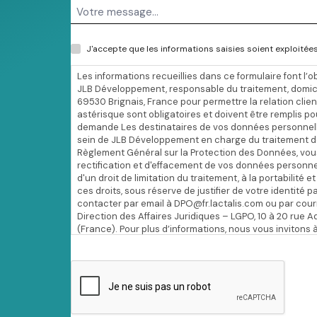
R
J'accepte que les informations saisies soient exploité
G
P
Les informations recueillies dans ce formulaire font l’o
JLB Développement, responsable du traitement, domici
D
69530 Brignais, France pour permettre la relation cli
*
astérisque sont obligatoires et doivent être remplis po
demande Les destinataires de vos données personnelle
sein de JLB Développement en charge du traitement 
Règlement Général sur la Protection des Données, vous
rectification et d'effacement de vos données personn
d'un droit de limitation du traitement, à la portabilité e
ces droits, sous réserve de justifier de votre identité
contacter par email à DPO@fr.lactalis.com ou par courr
Direction des Affaires Juridiques – LGPO, 10 à 20 rue
(France). Pour plus d’informations, nous vous invitons 
données personnelles.
C
A
P
T