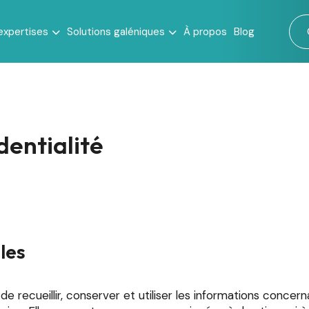
expertises
Solutions galéniques
À propos
Blog
dentialité
ales
e recueillir, conserver et utiliser les informations concerna