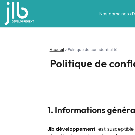
Nos domaines d’
Nutricosmétique, beauté et bien-être
Nutrition spécialisée et baby food
Accueil
>
Politique de confidentialité
Politique de confi
1. Informations génér
Jlb développement
est susceptible d