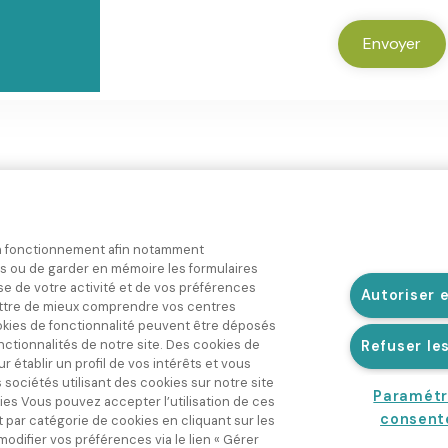
C
H
Envoyer
A
bon fonctionnement afin notamment
s ou de garder en mémoire les formulaires
Solutions galéniques
Solutions de conditionnement
se de votre activité et de vos préférences
Autoriser 
tre de mieux comprendre vos centres
Poudre
Sachets-sticks liquide
Compte-gout
Liquide
Sprays
Shots
okies de fonctionnalité peuvent être déposés
Gel et Purée
Monodoses
Bouteilles et 
fonctionnalités de notre site. Des cookies de
Refuser le
Seaux et sacs
 établir un profil de vos intérêts et vous
 sociétés utilisant des cookies sur notre site
Paramétr
ies Vous pouvez accepter l’utilisation de ces
consen
par catégorie de cookies en cliquant sur les
difier vos préférences via le lien « Gérer