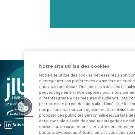
Notre site utilise des cookies
Notre site utilise des cookies nécessaires à son 
d’enregistrer vos préférences en matière de cookie
Nos domaines d’expertises
que vous remplissez. Des cookies à des fins d’analy
peuvent également être déposés pour nous permet
Nutrition sportive
Nutrition santé
d'intérêts grâce à des mesures d’audience. Des co
Nutricosmétique, beauté et bien-
par notre site ou par des tiers afin d’améliorer les 
Une entreprise du groupe
être
nos partenaires peuvent également être utilisés pour
Nutrition spécialisée et baby food
proposer des publicités personnalisées. La liste des
Food
est disponible au sein de chaque catégorie de cook
FAQ
Suivez-nous !
cookies ou aussi personnaliser votre consentement 
boutons ci-dessous. À tout moment, vous pourrez mo