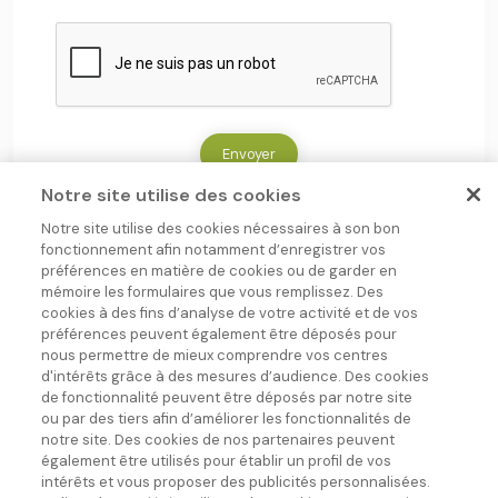
données personnelles. Vous bénéficiez également
C
d'un droit de limitation du traitement, à la portabilité
A
et d'un droit d'opposition. Pour exercer ces droits,
P
T
sous réserve de justifier de votre identité par tous
C
moyens, vous pouvez nous contacter par email à
H
A
DPO@fr.lactalis.com ou par courrier postal à
l’adresse DPO – Direction des Affaires Juridiques –
Envoyer
LGPO, 10 à 20 rue Adolphe Beck 53000 Laval CEDEX
(France). Pour plus d’informations, nous vous
Notre site utilise des cookies
invitons à consulter notre Politique de données
personnelles.
Notre site utilise des cookies nécessaires à son bon
fonctionnement afin notamment d’enregistrer vos
préférences en matière de cookies ou de garder en
mémoire les formulaires que vous remplissez. Des
cookies à des fins d’analyse de votre activité et de vos
préférences peuvent également être déposés pour
nous permettre de mieux comprendre vos centres
d'intérêts grâce à des mesures d’audience. Des cookies
Une entreprise du groupe
de fonctionnalité peuvent être déposés par notre site
ou par des tiers afin d’améliorer les fonctionnalités de
notre site. Des cookies de nos partenaires peuvent
Suivez-nous !
également être utilisés pour établir un profil de vos
intérêts et vous proposer des publicités personnalisées.