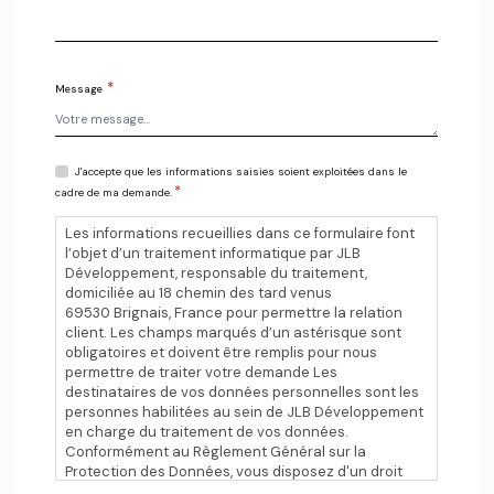
*
Message
R
J'accepte que les informations saisies soient exploitées dans le
G
*
cadre de ma demande.
P
D
*
Les informations recueillies dans ce formulaire font
l’objet d’un traitement informatique par JLB
Développement, responsable du traitement,
domiciliée au 18 chemin des tard venus
69530 Brignais, France pour permettre la relation
client. Les champs marqués d’un astérisque sont
obligatoires et doivent être remplis pour nous
permettre de traiter votre demande Les
destinataires de vos données personnelles sont les
personnes habilitées au sein de JLB Développement
en charge du traitement de vos données.
Conformément au Règlement Général sur la
Protection des Données, vous disposez d'un droit
d'accès, de rectification et d'effacement de vos