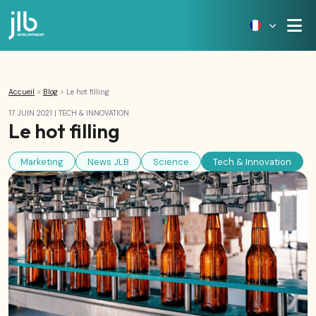
Accueil
>
Blog
>
Le hot filling
17 JUIN 2021
|
TECH & INNOVATION
Le hot filling
Marketing
News JLB
Science
Tech & Innovation